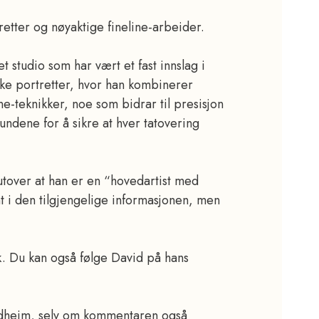
retter og nøyaktige fineline-arbeider.
t studio som har vært et fast innslag i
ske portretter, hvor han kombinerer
ine-teknikker, noe som bidrar til presisjon
ndene for å sikre at hver tatovering
utover at han er en “hovedartist med
vnt i den tilgjengelige informasjonen, men
k. Du kan også følge David på hans
rondheim, selv om kommentaren også