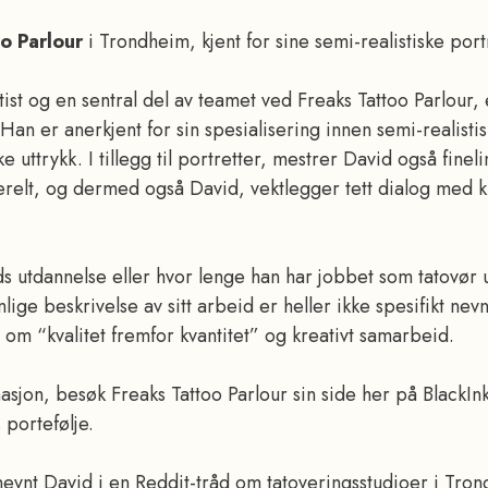
o Parlour
i Trondheim, kjent for sine semi-realistiske port
ist og en sentral del av teamet ved Freaks Tattoo Parlour, e
an er anerkjent for sin spesialisering innen semi-realisti
e uttrykk. I tillegg til portretter, mestrer David også finel
erelt, og dermed også David, vektlegger tett dialog med ku
ds utdannelse eller hvor lenge han har jobbet som tatovør 
lige beskrivelse av sitt arbeid er heller ikke spesifikt ne
fi om “kvalitet fremfor kvantitet” og kreativt samarbeid.
sjon, besøk Freaks Tattoo Parlour sin side her på BlackIn
 portefølje.
 nevnt David i en Reddit-tråd om tatoveringsstudioer i T