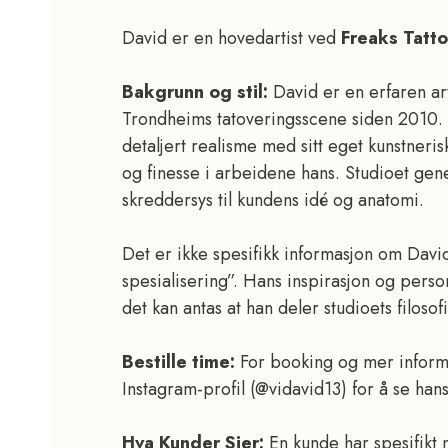
David er en hovedartist ved
Freaks Tatto
Bakgrunn og stil:
David er en erfaren art
Trondheims tatoveringsscene siden 2010. H
detaljert realisme med sitt eget kunstnerisk
og finesse i arbeidene hans. Studioet gen
skreddersys til kundens idé og anatomi.
Det er ikke spesifikk informasjon om Davi
spesialisering”. Hans inspirasjon og person
det kan antas at han deler studioets filoso
Bestille time:
For booking og mer informa
Instagram-profil (@vidavid13) for å se hans
Hva Kunder Sier:
En kunde har spesifikt