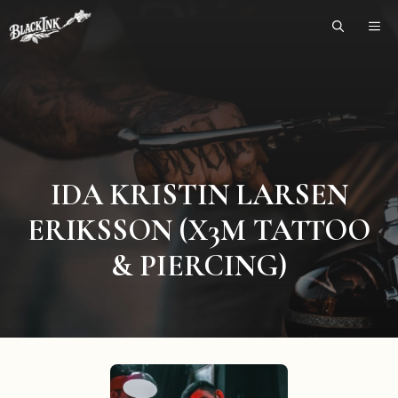
Skip
ME
to
content
IDA KRISTIN LARSEN
ERIKSSON (X3M TATTOO
& PIERCING)