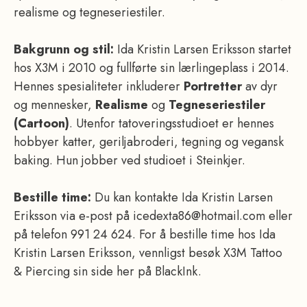
realisme og tegneseriestiler.
Bakgrunn og stil:
Ida Kristin Larsen Eriksson startet
hos X3M i 2010 og fullførte sin lærlingeplass i 2014.
Hennes spesialiteter inkluderer
Portretter
av dyr
og mennesker,
Realisme
og
Tegneseriestiler
(Cartoon)
. Utenfor tatoveringsstudioet er hennes
hobbyer katter, geriljabroderi, tegning og vegansk
baking. Hun jobber ved studioet i Steinkjer.
Bestille time:
Du kan kontakte Ida Kristin Larsen
Eriksson via e-post på icedexta86@hotmail.com eller
på telefon 991 24 624. For å bestille time hos Ida
Kristin Larsen Eriksson, vennligst besøk X3M Tattoo
& Piercing sin side her på BlackInk.