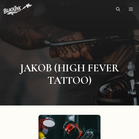
Skip
ME
to
content
JAKOB (HIGH FEVER
TATTOO)