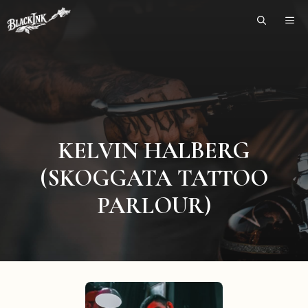
Skip
ME
to
content
KELVIN HALBERG
(SKOGGATA TATTOO
PARLOUR)