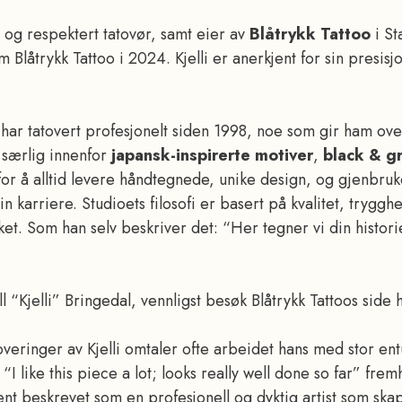
n og respektert tatovør, samt eier av
Blåtrykk Tattoo
i St
m Blåtrykk Tattoo i 2024. Kjelli er anerkjent for sin presis
al har tatovert profesjonelt siden 1998, noe som gir ham ov
 særlig innenfor
japansk-inspirerte motiver
,
black & g
nt for å alltid levere håndtegnede, unike design, og gjenbr
 karriere. Studioets filosofi er basert på kvalitet, trygghe
et. Som han selv beskriver det: “Her tegner vi din histor
ll “Kjelli” Bringedal, vennligst besøk Blåtrykk Tattoos side 
toveringer av Kjelli omtaler ofte arbeidet hans med stor 
g “I like this piece a lot; looks really well done so far” fr
t beskrevet som en profesjonell og dyktig artist som skape