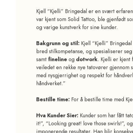
Kjell “Kjelli” Bringedal er en svært erfare
var kjent som Solid Tattoo, ble gjenfødt so
og varige kunstverk for sine kunder.
Bakgrunn og stil:
Kjell “Kjelli” Bringed
bred stilkompetanse, og spesialiserer seg
samt
fineline
og
dotwork
. Kjelli er kje
veiledet en rekke nye tatovører gjennom sin
med nysgjerrighet og respekt for håndverk
håndverket.”
Bestille time:
For å bestille time med Kje
Hva Kunder Sier:
Kunder som har fått ta
it!”, “Looking great! love those swirls!”, o
imponerende resultater. Han blir konsekven