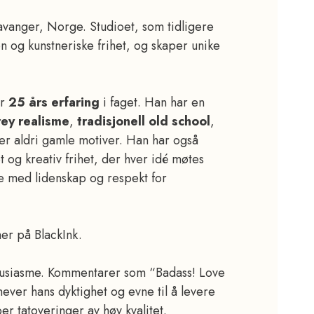
avanger, Norge. Studioet, som tidligere
jon og kunstneriske frihet, og skaper unike
er
25 års erfaring
i faget. Han har en
rey realisme
,
tradisjonell old school
,
uker aldri gamle motiver. Han har også
t og kreativ frihet, der hver idé møtes
ie med lidenskap og respekt for
her på BlackInk.
entusiasme. Kommentarer som “Badass! Love
emhever hans dyktighet og evne til å levere
r tatoveringer av høy kvalitet.