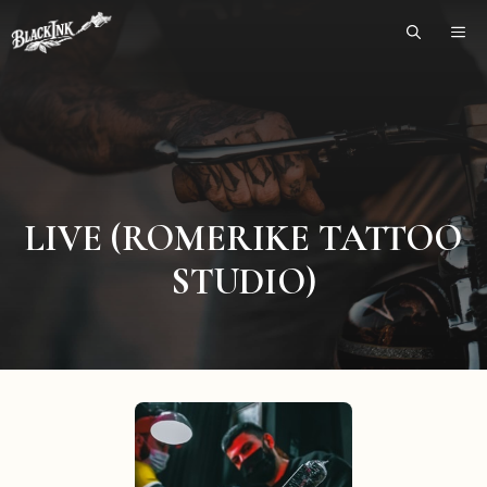
Skip
ME
to
content
LIVE (ROMERIKE TATTOO
STUDIO)