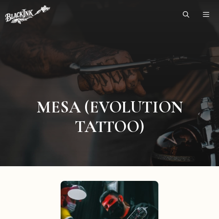
Skip
ME
to
content
MESA (EVOLUTION
TATTOO)