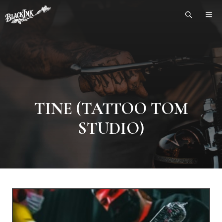
Skip
ME
to
content
TINE (TATTOO TOM
STUDIO)