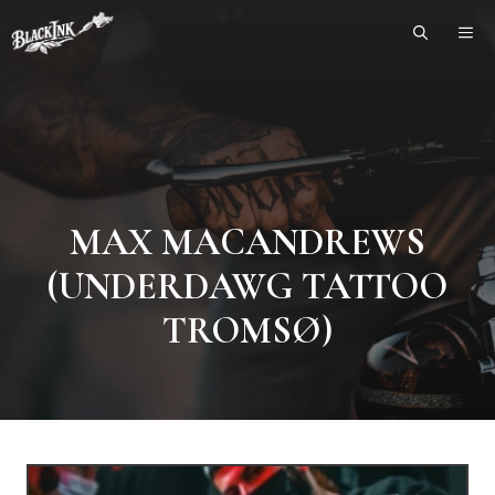
Skip
ME
to
content
MAX MACANDREWS
(UNDERDAWG TATTOO
TROMSØ)