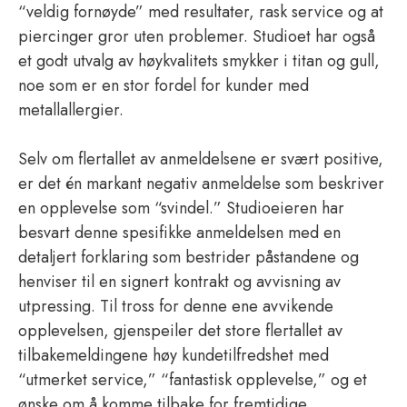
“veldig fornøyde” med resultater, rask service og at
piercinger gror uten problemer. Studioet har også
et godt utvalg av høykvalitets smykker i titan og gull,
noe som er en stor fordel for kunder med
metallallergier.
Selv om flertallet av anmeldelsene er svært positive,
er det én markant negativ anmeldelse som beskriver
en opplevelse som “svindel.” Studioeieren har
besvart denne spesifikke anmeldelsen med en
detaljert forklaring som bestrider påstandene og
henviser til en signert kontrakt og avvisning av
utpressing. Til tross for denne ene avvikende
opplevelsen, gjenspeiler det store flertallet av
tilbakemeldingene høy kundetilfredshet med
“utmerket service,” “fantastisk opplevelse,” og et
ønske om å komme tilbake for fremtidige