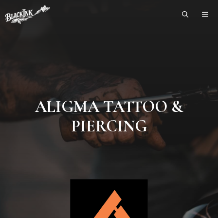
Skip
ME
to
content
ALIGMA TATTOO &
PIERCING