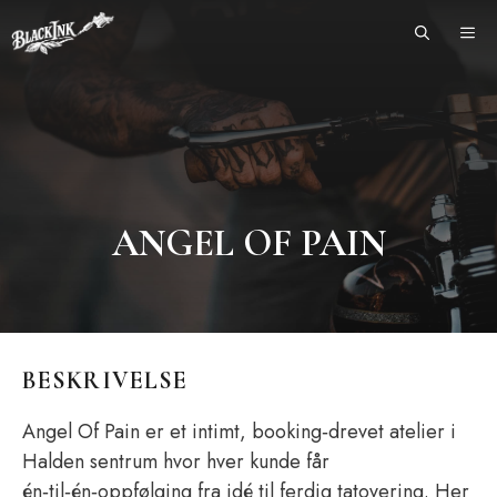
Skip
ME
to
content
ANGEL OF PAIN
BESKRIVELSE
Angel Of Pain er et intimt, booking‑drevet atelier i
Halden sentrum hvor hver kunde får
én‑til‑én‑oppfølging fra idé til ferdig tatovering. Her