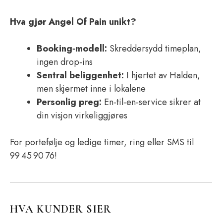
Hva gjør Angel Of Pain unikt?
Booking‑modell:
Skreddersydd timeplan,
ingen drop‑ins
Sentral beliggenhet:
I hjertet av Halden,
men skjermet inne i lokalene
Personlig preg:
En‑til‑en‑service sikrer at
din visjon virkeliggjøres
For portefølje og ledige timer, ring eller SMS til
99 45 90 76!
HVA KUNDER SIER