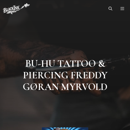
Skip
ME
to
content
BU-HU TATTOO &
PIERCING FREDDY
GØRAN MYRVOLD