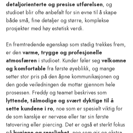
detaljorienterte og presise utførelsen
, og
studioet blir ofte anbefalt for sin evne til å skape
både små, fine detaljer og større, komplekse
prosjekter med høy estetisk verdi.
En fremtredende egenskap som stadig trekkes frem,
er den
varme, trygge og profesjonelle
atmosfæren
i studioet. Kunder føler seg
velkomne
og komfortable
fra første øyeblikk, og mange
setter stor pris på den åpne kommunikasjonen og
den gode veiledningen de mottar gjennom hele
prosessen. Freddy og teamet beskrives som
lyttende, tålmodige og svært dyktige til å
sette kundene i ro
, noe som er spesielt viktig for
de som kanskje er nervøse eller tar sin første
tatovering eller piercing. Det er også et sterkt fokus
på
hygiene og renslighet
, noe som gir en ekstra