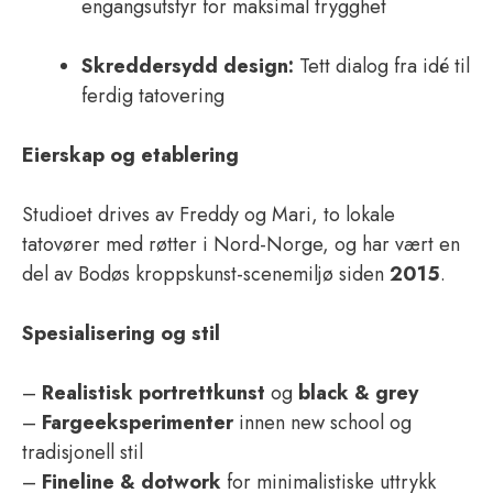
engangsutstyr for maksimal trygghet
Skreddersydd design:
Tett dialog fra idé til
ferdig tatovering
Eierskap og etablering
Studioet drives av Freddy og Mari, to lokale
tatovører med røtter i Nord-Norge, og har vært en
del av Bodøs kropps­kunst-scenemiljø siden
2015
.
Spesialisering og stil
–
Realistisk portrettkunst
og
black & grey
–
Fargeeksperimenter
innen new school og
tradisjonell stil
–
Fineline & dotwork
for minimalistiske uttrykk