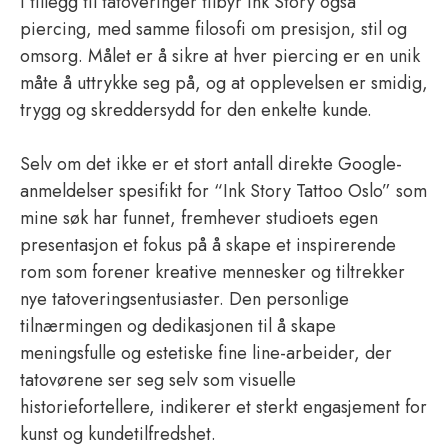
I tillegg til tatoveringer tilbyr Ink Story også
piercing, med samme filosofi om presisjon, stil og
omsorg. Målet er å sikre at hver piercing er en unik
måte å uttrykke seg på, og at opplevelsen er smidig,
trygg og skreddersydd for den enkelte kunde.
Selv om det ikke er et stort antall direkte Google-
anmeldelser spesifikt for “Ink Story Tattoo Oslo” som
mine søk har funnet, fremhever studioets egen
presentasjon et fokus på å skape et inspirerende
rom som forener kreative mennesker og tiltrekker
nye tatoveringsentusiaster. Den personlige
tilnærmingen og dedikasjonen til å skape
meningsfulle og estetiske fine line-arbeider, der
tatovørene ser seg selv som visuelle
historiefortellere, indikerer et sterkt engasjement for
kunst og kundetilfredshet.