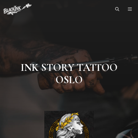
Skip
ME
to
content
INK STORY TATTOO
OSLO