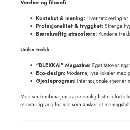
Verdier og filosofi
Kontekst & mening:
Hver tatovering er 
Profesjonalitet & trygghet:
Strenge hygi
Bærekraftig atmosfære:
Kundene trekke
Unike trekk
“BLEKKA!” Magazine:
Eget tatoverings
Eco‑design:
Moderne, lyse lokaler med pl
Gjesteprogram:
Internasjonale stjerner 
Med sin kombinasjon av personlig historiefortelli
et naturlig valg for alle som ønsker et meningsful