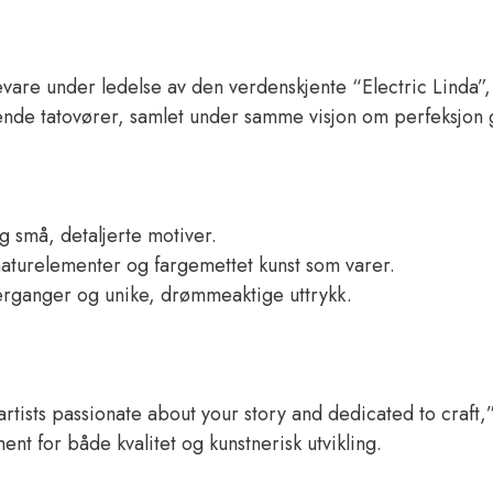
vare under ledelse av den verdenskjente “Electric Linda”,
nende tatovører, samlet under samme visjon om perfeksjon 
g små, detaljerte motiver.
natur­elementer og farge­mettet kunst som varer.
r­ganger og unike, drømme­aktige uttrykk.
artists passionate about your story and dedicated to craft
ent for både kvalitet og kunstnerisk utvikling.