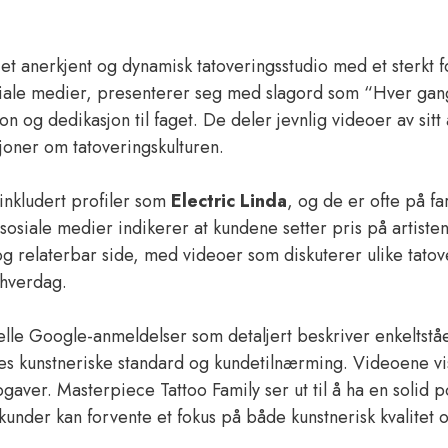
t anerkjent og dynamisk tatoveringsstudio med et sterkt fo
siale medier, presenterer seg med slagord som “Hver gang 
og dedikasjon til faget. De deler jevnlig videoer av sitt 
joner om tatoveringskulturen.
, inkludert profiler som
Electric Linda
, og de er ofte på f
osiale medier indikerer at kundene setter pris på artisten
 og relaterbar side, med videoer som diskuterer ulike tato
shverdag.
elle Google-anmeldelser som detaljert beskriver enkeltstå
es kunstneriske standard og kundetilnærming. Videoene viser
gaver. Masterpiece Tattoo Family ser ut til å ha en solid p
 kunder kan forvente et fokus på både kunstnerisk kvalitet