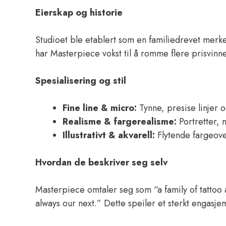
Eierskap og historie
Studioet ble etablert som en familiedrevet merke
har Masterpiece vokst til å romme flere prisvin
Spesialisering og stil
Fine line & micro:
Tynne, presise linjer o
Realisme & farge­realisme:
Portretter, 
Illustrativt & akvarell:
Flytende fargeove
Hvordan de beskriver seg selv
Masterpiece omtaler seg som “a family of tattoo 
always our next.” Dette speiler et sterkt engasjem