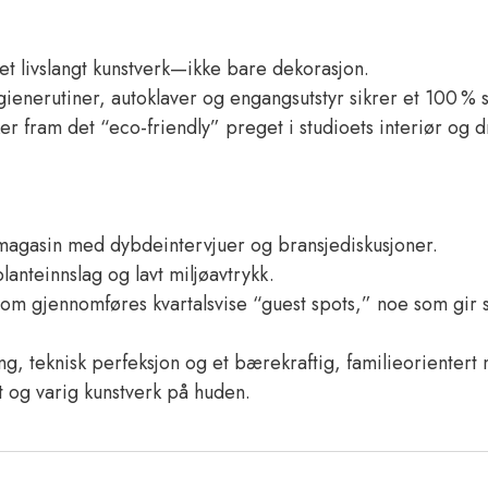
et livslangt kunstverk—ikke bare dekorasjon.
enerutiner, autoklaver og engangsutstyr sikrer et 100 % ste
r fram det “eco-friendly” preget i studioets interiør og dr
magasin med dybdeintervjuer og bransjediskusjoner.
anteinnslag og lavt miljøavtrykk.
som gjennomføres kvartalsvise “guest spots,” noe som gir s
ng, teknisk perfeksjon og et bærekraftig, familieorientert 
lt og varig kunstverk på huden.