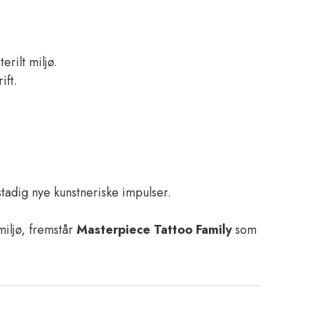
rilt miljø.
ift.
tadig nye kunstneriske impulser.
miljø, fremstår
Masterpiece Tattoo Family
som