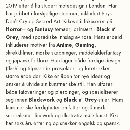
2019 etter å ha studert motedesign i London. Han
har jobbet i forskjellige studioer, inkludert Boys
Don’t Cry og Sacred Art. Kikes stil fokuserer på
Horror
– og
Fantasy
-temaer, primært i
Black n’
Grey
, med sporadiske innslag av rosa. Hans arbeid
inkluderer motiver fra
Anime
,
Gaming
,
skrekkfilmer, mørke skapninger, middelalderfantasy
og japansk folklore. Han lager både ferdige design
(flash) og tilpassede prosjekter, og foretrekker
større arbeider. Kike er åpen for nye ideer og
ønsker å utvide sin kunstneriske stil. Han utfører
både tatoveringer og piercinger, og spesialiserer
seg innen
Blackwork
og
Black n’ Grey
-stiler. Hans
kunstneriske ferdigheter omfatter også mørk
surrealisme, linework og illustrativ mørk kunst. Kike
har seks års erfaring og snakker engelsk og spansk.