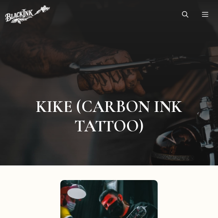
Skip
ME
to
content
KIKE (CARBON INK
TATTOO)