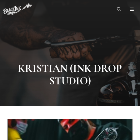
Skip
ME
to
content
KRISTIAN (INK DROP
STUDIO)